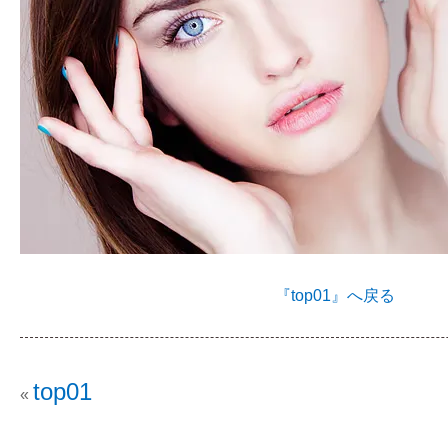
『top01』へ戻る
top01
«